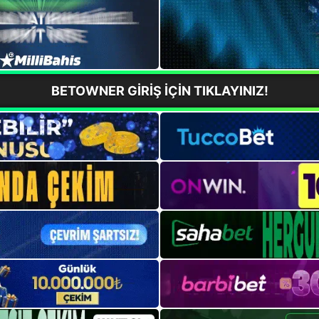
BETOWNER GİRİŞ İÇİN TIKLAYINIZ!