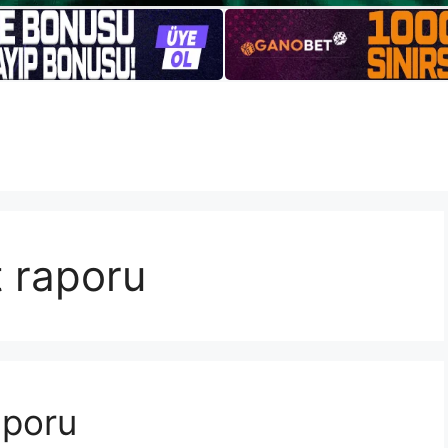
 raporu
aporu