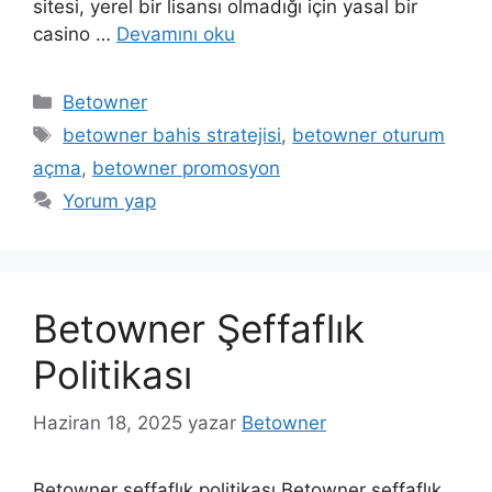
sitesi, yerel bir lisansı olmadığı için yasal bir
casino …
Devamını oku
Kategoriler
Betowner
Etiketler
betowner bahis stratejisi
,
betowner oturum
açma
,
betowner promosyon
Yorum yap
Betowner Şeffaflık
Politikası
Haziran 18, 2025
yazar
Betowner
Betowner şeffaflık politikası Betowner şeffaflık