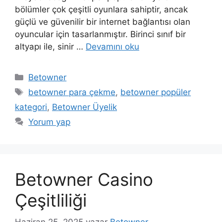
bölümler çok çeşitli oyunlara sahiptir, ancak
güçlü ve güvenilir bir internet bağlantısı olan
oyuncular için tasarlanmıştır. Birinci sınıf bir
altyapı ile, sinir …
Devamını oku
Kategoriler
Betowner
Etiketler
betowner para çekme
,
betowner popüler
kategori
,
Betowner Üyelik
Yorum yap
Betowner Casino
Çeşitliliği