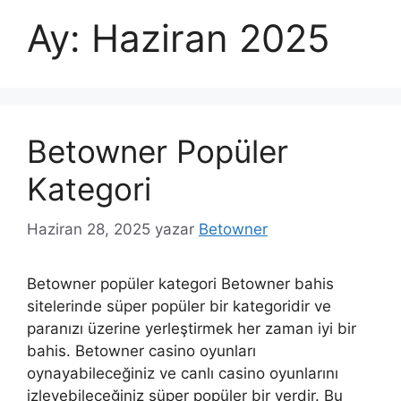
Ay:
Haziran 2025
Betowner Popüler
Kategori
Haziran 28, 2025
yazar
Betowner
Betowner popüler kategori Betowner bahis
sitelerinde süper popüler bir kategoridir ve
paranızı üzerine yerleştirmek her zaman iyi bir
bahis. Betowner casino oyunları
oynayabileceğiniz ve canlı casino oyunlarını
izleyebileceğiniz süper popüler bir yerdir. Bu