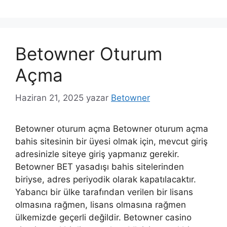
Betowner Oturum
Açma
Haziran 21, 2025
yazar
Betowner
Betowner oturum açma Betowner oturum açma
bahis sitesinin bir üyesi olmak için, mevcut giriş
adresinizle siteye giriş yapmanız gerekir.
Betowner BET yasadışı bahis sitelerinden
biriyse, adres periyodik olarak kapatılacaktır.
Yabancı bir ülke tarafından verilen bir lisans
olmasına rağmen, lisans olmasına rağmen
ülkemizde geçerli değildir. Betowner casino