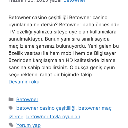
Haziran 25, 2025
yazar
Betowner
Betowner casino çeşitliliği Betowner casino
oyunlarına ne dersin? Betowner daha öncesinde
TV özelliği yalnızca siteye üye olan kullanıcılara
sunulmaktaydı. Bunun yanı sıra sınırlı sayıda
maç izleme şansınız bulunuyordu. Yeni gelen bu
özellik vasıtası ile hem mobil hem de Bilgisayar
üzerinden karşılaşmaları HD kalitesinde izleme
şansına sahip olabilirsiniz. Oldukça geniş oyun
seçeneklerini rahat bir biçimde takip …
Devamını oku
Kategoriler
Betowner
Etiketler
betowner casino çeşitliliği
,
betowner maç
izleme
,
betowner tavla oyunları
Yorum yap