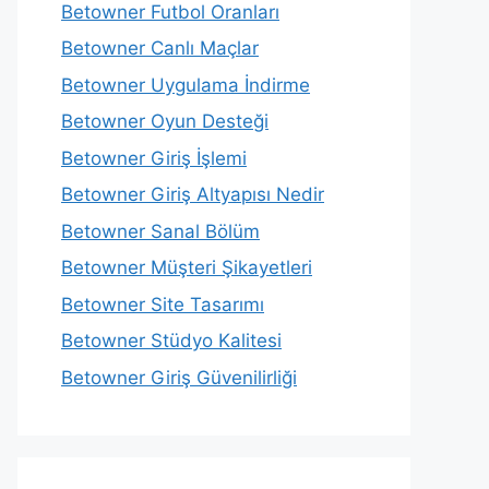
Betowner Futbol Oranları
Betowner Canlı Maçlar
Betowner Uygulama İndirme
Betowner Oyun Desteği
Betowner Giriş İşlemi
Betowner Giriş Altyapısı Nedir
Betowner Sanal Bölüm
Betowner Müşteri Şikayetleri
Betowner Site Tasarımı
Betowner Stüdyo Kalitesi
Betowner Giriş Güvenilirliği