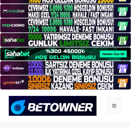
İçeriğe
atla
Menü