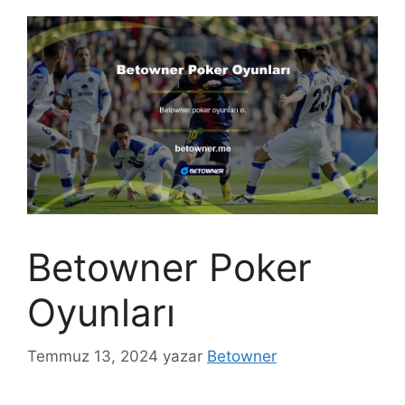
Betowner Poker
Oyunları
Temmuz 13, 2024
yazar
Betowner