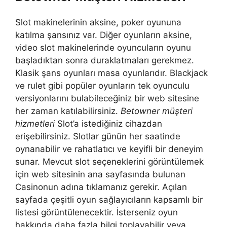
Slot makinelerinin aksine, poker oyununa
katılma şansınız var. Diğer oyunların aksine,
video slot makinelerinde oyuncuların oyunu
başladıktan sonra duraklatmaları gerekmez.
Klasik şans oyunları masa oyunlarıdır. Blackjack
ve rulet gibi popüler oyunların tek oyunculu
versiyonlarını bulabileceğiniz bir web sitesine
her zaman katılabilirsiniz.
Betowner müşteri
hizmetleri
Slot’a istediğiniz cihazdan
erişebilirsiniz. Slotlar günün her saatinde
oynanabilir ve rahatlatıcı ve keyifli bir deneyim
sunar. Mevcut slot seçeneklerini görüntülemek
için web sitesinin ana sayfasında bulunan
Casinonun adına tıklamanız gerekir. Açılan
sayfada çeşitli oyun sağlayıcıların kapsamlı bir
listesi görüntülenecektir. İsterseniz oyun
hakkında daha fazla bilgi toplayabilir veya