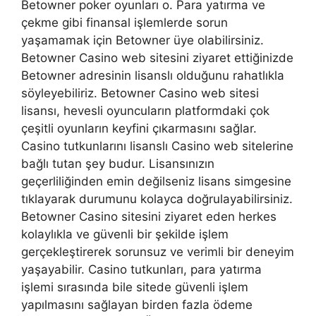
Betowner poker oyunları o. Para yatırma ve
çekme gibi finansal işlemlerde sorun
yaşamamak için Betowner üye olabilirsiniz.
Betowner Casino web sitesini ziyaret ettiğinizde
Betowner adresinin lisanslı olduğunu rahatlıkla
söyleyebiliriz. Betowner Casino web sitesi
lisansı, hevesli oyuncuların platformdaki çok
çeşitli oyunların keyfini çıkarmasını sağlar.
Casino tutkunlarını lisanslı Casino web sitelerine
bağlı tutan şey budur. Lisansınızın
geçerliliğinden emin değilseniz lisans simgesine
tıklayarak durumunu kolayca doğrulayabilirsiniz.
Betowner Casino sitesini ziyaret eden herkes
kolaylıkla ve güvenli bir şekilde işlem
gerçekleştirerek sorunsuz ve verimli bir deneyim
yaşayabilir. Casino tutkunları, para yatırma
işlemi sırasında bile sitede güvenli işlem
yapılmasını sağlayan birden fazla ödeme