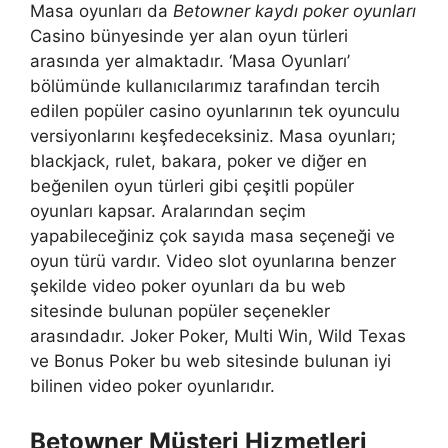
Masa oyunları da
Betowner kaydı poker oyunları
Casino bünyesinde yer alan oyun türleri
arasında yer almaktadır. ‘Masa Oyunları’
bölümünde kullanıcılarımız tarafından tercih
edilen popüler casino oyunlarının tek oyunculu
versiyonlarını keşfedeceksiniz. Masa oyunları;
blackjack, rulet, bakara, poker ve diğer en
beğenilen oyun türleri gibi çeşitli popüler
oyunları kapsar. Aralarından seçim
yapabileceğiniz çok sayıda masa seçeneği ve
oyun türü vardır. Video slot oyunlarına benzer
şekilde video poker oyunları da bu web
sitesinde bulunan popüler seçenekler
arasındadır. Joker Poker, Multi Win, Wild Texas
ve Bonus Poker bu web sitesinde bulunan iyi
bilinen video poker oyunlarıdır.
Betowner Müşteri Hizmetleri