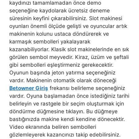
kaydınızı tamamlamadan önce demo
seçeneğine kaydolarak ücretsiz deneme
süresinin keyfini çıkarabilirsiniz. Slot makinesi
oyunları önemli ölçüde gelişti ve oyuncular artık
makinenin kolunu ustaca döndürerek ve
karmaşık sembolleri yakalayarak
kazanabiliyorlar. Klasik slot makinelerinde en sık
görülen sembol meyvedir. Kiraz, üzüm ve şeftali
gibi sembolleri eşleştirmeniz gerekecektir.
Oyunun başında jeton yatırma seçeneğiniz
vardır. Makinenin otomatik olarak döneceği
Betowner Giriş
frekansı belirleme seçeneğiniz
vardır. Oyuna başlamadan önce istediğiniz tarihi
belirleyin ve rastgele bir seçim oluşturmak için
döndürme düğmesine tıklayın. Bu düğmeye
bastığınızda makine kendi kendine dönecektir.
Video ekranında beliren sembolleri
gözlemleyerek kazancınızı takip edebilirsiniz.