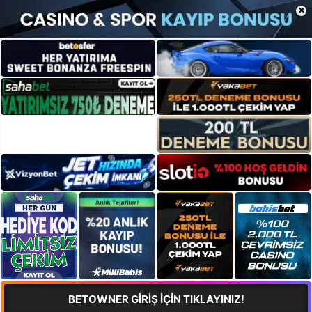
×
BETOWNER GİRİŞ İÇİN TIKLAYINIZ!