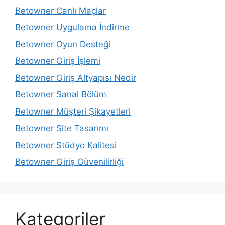
Betowner Canlı Maçlar
Betowner Uygulama İndirme
Betowner Oyun Desteği
Betowner Giriş İşlemi
Betowner Giriş Altyapısı Nedir
Betowner Sanal Bölüm
Betowner Müşteri Şikayetleri
Betowner Site Tasarımı
Betowner Stüdyo Kalitesi
Betowner Giriş Güvenilirliği
Kategoriler