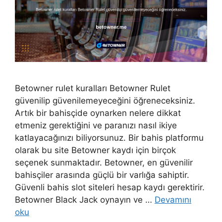
Betowner rulet kuralları Betowner Rulet
güvenilip güvenilemeyeceğini öğreneceksiniz.
Artık bir bahisçide oynarken nelere dikkat
etmeniz gerektiğini ve paranızı nasıl ikiye
katlayacağınızı biliyorsunuz. Bir bahis platformu
olarak bu site Betowner kaydı için birçok
seçenek sunmaktadır. Betowner, en güvenilir
bahisçiler arasında güçlü bir varlığa sahiptir.
Güvenli bahis slot siteleri hesap kaydı gerektirir.
Betowner Black Jack oynayın ve …
Devamını
oku