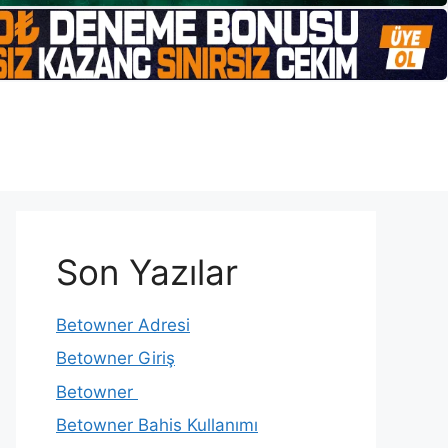
Son Yazılar
Betowner Adresi
Betowner Giriş
Betowner
Betowner Bahis Kullanımı