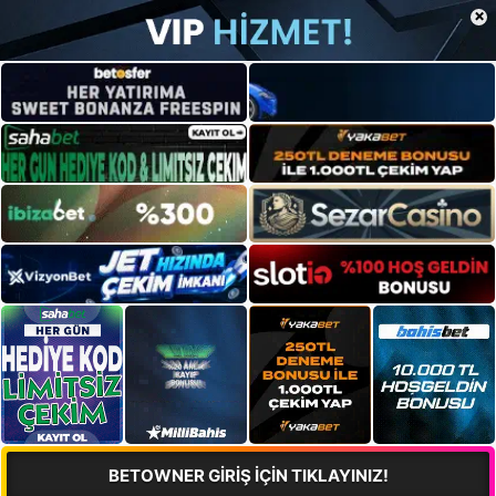
×
BETOWNER GİRİŞ İÇİN TIKLAYINIZ!