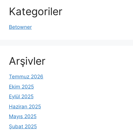
Kategoriler
Betowner
Arşivler
Temmuz 2026
Ekim 2025
Eylül 2025
Haziran 2025
Mayıs 2025
Şubat 2025