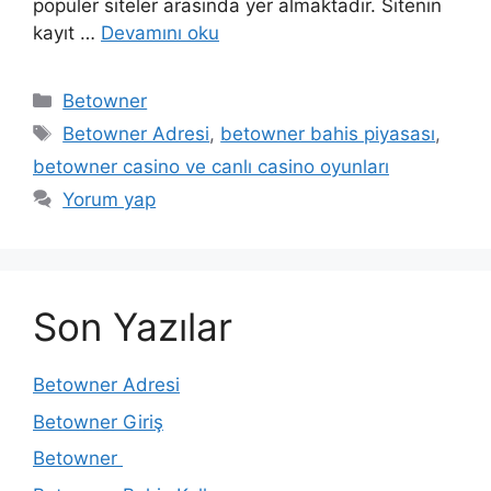
popüler siteler arasında yer almaktadır. Sitenin
kayıt …
Devamını oku
Kategoriler
Betowner
Etiketler
Betowner Adresi
,
betowner bahis piyasası
,
betowner casino ve canlı casino oyunları
Yorum yap
Son Yazılar
Betowner Adresi
Betowner Giriş
Betowner