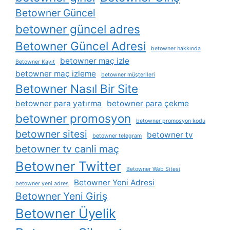
Betowner Güncel
betowner güncel adres
Betowner Güncel Adresi
betowner hakkında
betowner maç izle
Betowner Kayıt
betowner maç izleme
betowner müşterileri
Betowner Nasıl Bir Site
betowner para yatırma
betowner para çekme
betowner promosyon
betowner promosyon kodu
betowner sitesi
betowner tv
betowner telegram
betowner tv canli maç
Betowner Twitter
Betowner Web Sitesi
Betowner Yeni Adresi
betowner yeni adres
Betowner Yeni Giriş
Betowner Üyelik