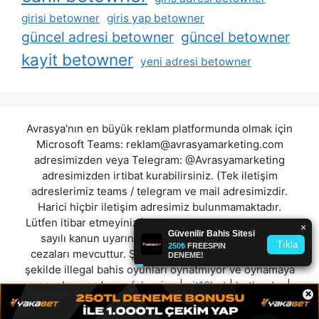
girisi betowner
giris yap betowner
güncel adresi betowner
güncel betowner
kayit betowner
yeni adresi betowner
Avrasya'nın en büyük reklam platformunda olmak için
Microsoft Teams:
reklam@avrasyamarketing.com
adresimizden veya Telegram: @Avrasyamarketing
adresimizden irtibat kurabilirsiniz. (Tek iletişim
adreslerimiz teams / telegram ve mail adresimizdir.
Harici hiçbir iletişim adresimiz bulunmamaktadır.
Lütfen itibar etmeyiniz.) Türkiye yasalarına göre 7258
sayılı kanun uyarınca yasa dışı bahis oynamanın
cezaları mevcuttur. Şu an bulunduğunuz site hiç bir
şekilde illegal bahis oyunları oynatmıyor ve oynamaya
aracı olmuyordur.
eyfelcasino
|
pit10bet
|
betlondra
|
×
radabet
|
kulvarbet
|
timeto
|
superbet
|
pandorabet