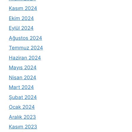
Kasım 2024
Ekim 2024
Eylül 2024
Ağustos 2024
Temmuz 2024
Haziran 2024
Mayıs 2024
Nisan 2024
Mart 2024
Şubat 2024
Ocak 2024
Aralık 2023
Kasım 2023