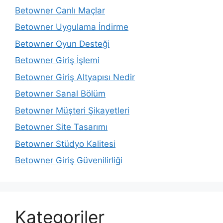
Betowner Canlı Maçlar
Betowner Uygulama İndirme
Betowner Oyun Desteği
Betowner Giriş İşlemi
Betowner Giriş Altyapısı Nedir
Betowner Sanal Bölüm
Betowner Müşteri Şikayetleri
Betowner Site Tasarımı
Betowner Stüdyo Kalitesi
Betowner Giriş Güvenilirliği
Kategoriler