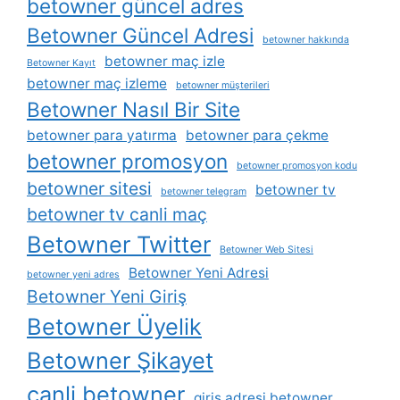
betowner güncel adres
Betowner Güncel Adresi
betowner hakkında
betowner maç izle
Betowner Kayıt
betowner maç izleme
betowner müşterileri
Betowner Nasıl Bir Site
betowner para yatırma
betowner para çekme
betowner promosyon
betowner promosyon kodu
betowner sitesi
betowner tv
betowner telegram
betowner tv canli maç
Betowner Twitter
Betowner Web Sitesi
Betowner Yeni Adresi
betowner yeni adres
Betowner Yeni Giriş
Betowner Üyelik
Betowner Şikayet
canli betowner
giris adresi betowner