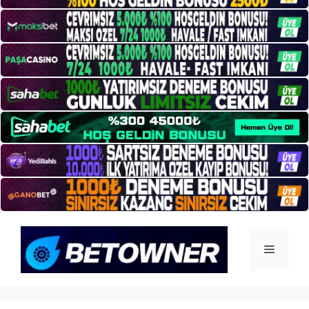
İçeriğe
atla
Menü