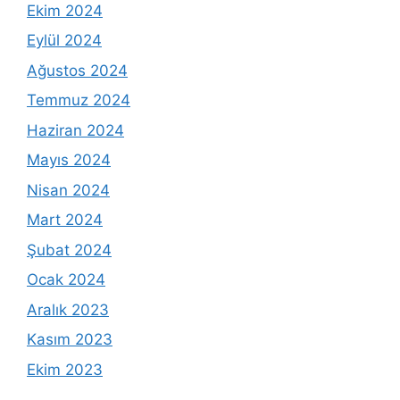
Ekim 2024
Eylül 2024
Ağustos 2024
Temmuz 2024
Haziran 2024
Mayıs 2024
Nisan 2024
Mart 2024
Şubat 2024
Ocak 2024
Aralık 2023
Kasım 2023
Ekim 2023