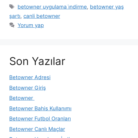
Etiketler
betowner uygulama i̇ndirme
,
betowner yaş
şartı
,
canli betowner
Yorum yap
Son Yazılar
Betowner Adresi
Betowner Giriş
Betowner
Betowner Bahis Kullanımı
Betowner Futbol Oranları
Betowner Canlı Maçlar