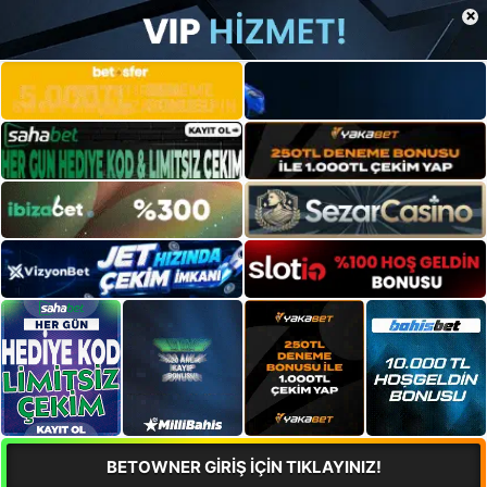
×
BETOWNER GİRİŞ İÇİN TIKLAYINIZ!