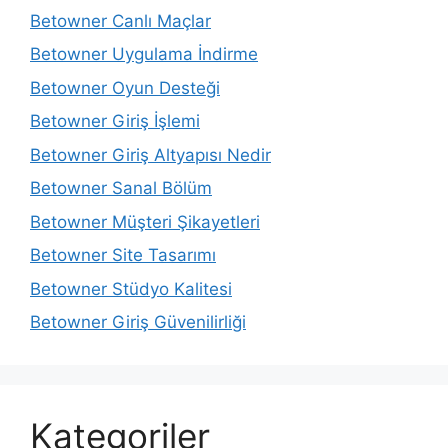
Betowner Canlı Maçlar
Betowner Uygulama İndirme
Betowner Oyun Desteği
Betowner Giriş İşlemi
Betowner Giriş Altyapısı Nedir
Betowner Sanal Bölüm
Betowner Müşteri Şikayetleri
Betowner Site Tasarımı
Betowner Stüdyo Kalitesi
Betowner Giriş Güvenilirliği
Kategoriler