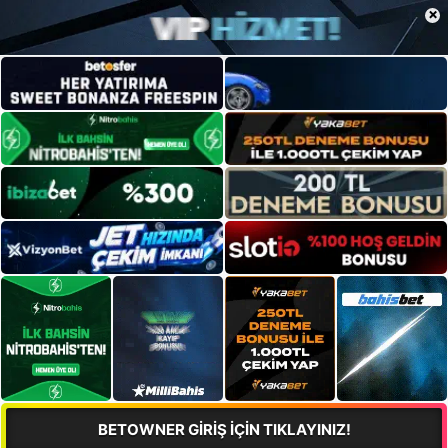
×
BETOWNER GİRİŞ İÇİN TIKLAYINIZ!