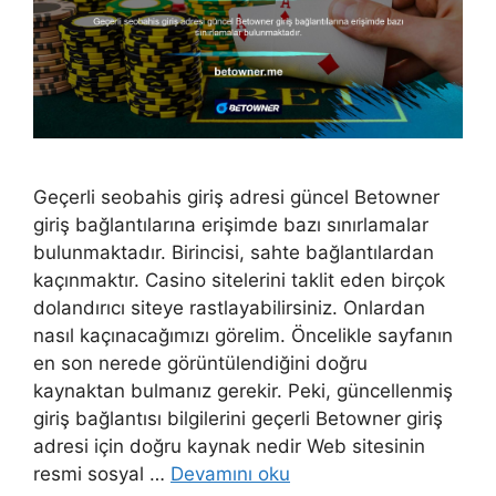
Geçerli seobahis giriş adresi güncel Betowner
giriş bağlantılarına erişimde bazı sınırlamalar
bulunmaktadır. Birincisi, sahte bağlantılardan
kaçınmaktır. Casino sitelerini taklit eden birçok
dolandırıcı siteye rastlayabilirsiniz. Onlardan
nasıl kaçınacağımızı görelim. Öncelikle sayfanın
en son nerede görüntülendiğini doğru
kaynaktan bulmanız gerekir. Peki, güncellenmiş
giriş bağlantısı bilgilerini geçerli Betowner giriş
adresi için doğru kaynak nedir Web sitesinin
resmi sosyal …
Devamını oku