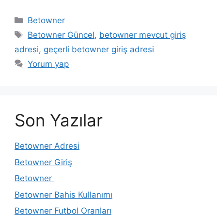
Kategoriler
Betowner
Etiketler
Betowner Güncel
,
betowner mevcut giriş
adresi
,
geçerli betowner giriş adresi
Yorum yap
Son Yazılar
Betowner Adresi
Betowner Giriş
Betowner
Betowner Bahis Kullanımı
Betowner Futbol Oranları