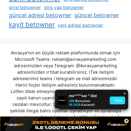
girisi betowner
giris yap betowner
güncel adresi betowner
güncel betowner
kayit betowner
yeni adresi betowner
Avrasya'nın en büyük reklam platformunda olmak için
Microsoft Teams:
reklam@avrasyamarketing.com
adresimizden veya Telegram: @Avrasyamarketing
adresimizden irtibat kurabilirsiniz. (Tek iletişim
adreslerimiz teams / telegram ve mail adresimizdir.
Harici hiçbir iletişim adresimiz bulunmamaktadır.
Lütfen itibar etmeyiniz.) Türkiye yasalarına göre 7258
sayılı kanun uyarınca yasa dışı bahis oynamanın
cezaları mevcuttur. Şu an bulunduğunuz site hiç bir
şekilde illegal bahis oyunları oynatmıyor ve oynamaya
aracı olmuyordur.
eyfelcasino
|
pit10bet
|
betlondra
|
×
radabet
|
kulvarbet
|
timeto
|
superbet
|
pandorabet