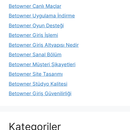
Betowner Canlı Maçlar
Betowner Uygulama İndirme
Betowner Oyun Desteği
Betowner Giriş İşlemi
Betowner Giriş Altyapısı Nedir
Betowner Sanal Bölüm
Betowner Müşteri Şikayetleri
Betowner Site Tasarımı
Betowner Stüdyo Kalitesi
Betowner Giriş Güvenilirliği
Kategoriler