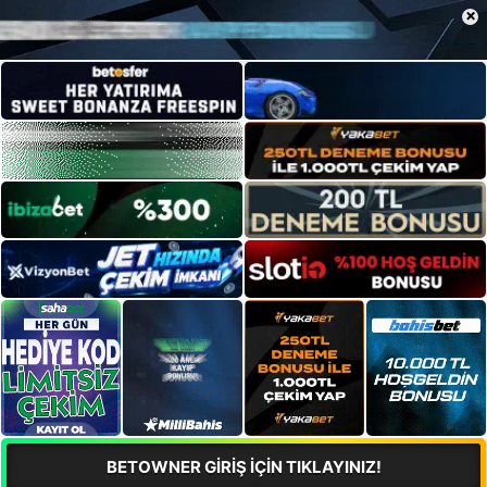
×
BETOWNER GİRİŞ İÇİN TIKLAYINIZ!